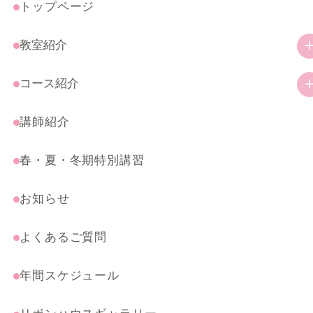
トップページ
教室紹介
教室の特徴
コース紹介
ご挨拶
幼児・小学生コース
講師紹介
アクセス
一般コース
春・夏・冬期特別講習
受験・特別コース
まんがテクニック応用講座
お知らせ
よくあるご質問
年間スケジュール