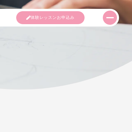
室紹介
コース紹介
講師紹介
体験レッス
TION