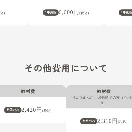
ご希望の曜日をご予約の上受
1レッスン120分
定員
4,950円
(税込
入会時の費用