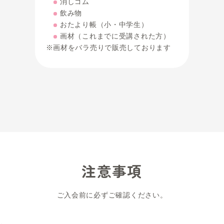
教材費
「4
2,420円
初回のみ
(税込)
必要な