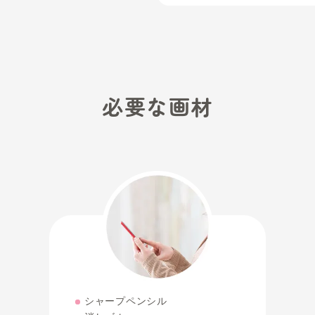
入会金
年会費
9,350円
6,600
1年更新
(税込)
その他費用